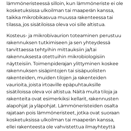
lämmöneristeessä silloin, kun lämmöneriste ei ole
kosketuksissa ulkoilman tai maaperän kanssa,
taikka mikrobikasvua muussa rakenteessa tai
tilassa, jos sisätiloissa oleva voi sille altistua.
Kosteus- ja mikrobivaurion toteaminen perustuu
rakennuksen tutkimiseen ja sen yhteydessä
tarvittaessa tehtyihin mittauksiin ja/tai
rakennuksesta otettuihin mikrobiologisiin
näytteisiin. Toimenpiderajan ylittyminen koskee
rakennuksen sisäpintojen tai sisäpuolisten
rakenteiden, muiden tilojen ja rakenteiden
vaurioita, joista irtoaville epäpuhtauksille
sisätiloissa oleva voi altistua. Näitä muita tiloja ja
rakenteita ovat esimerkiksi kellarit, rakennusten
alapohjat ja yläpohjat. Lämmöneristeiden osalta
rajataan pois lämmöneristeet, jotka ovat suoraan
kosketuksissa ulkoilman tai maaperän kanssa,
ellei rakenteesta ole vahvistettua ilmayhteyttä