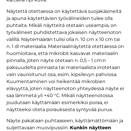
Näytettä otettaessa on käytettävä suojakäsineitä
ja apuna käytettävien työvälineiden tulee olla
puhtaita. Mikäli näytteitä otetaan useampia, on
työvälineet puhdistettava jokaisen näytteenoton
välillä. Näytemäärän tulisi olla n. 10 cm x 10 cm tai
n. 1 dl materiaalia. Materiaalinäytettä otettaessa on
huomioitava, että mikrobit kasvavat materiaalin
pinnalla, joten näyte otetaan n. 0,5 – 1 cm:n
paksuudelta pinnasta tai materiaalista irrotetaan
vain vaurioitunut osa, esim. kipsilevyn pahviosa.
Kuumentaminen voi heikentää mikrobien
elävyyttä, joten näytteenoton yhteydessä näyte ei
saa lämmetä yli +40 °C. Mikäli näytteenotossa
joudutaan käyttämään esimerkiksi poraa, ei
näytteeksi oteta porauksesta syntyvää purua.
Näyte pakataan puhtaaseen, käyttämättömään ja
suljettavaan muovipussiin.
Kunkin näytteen