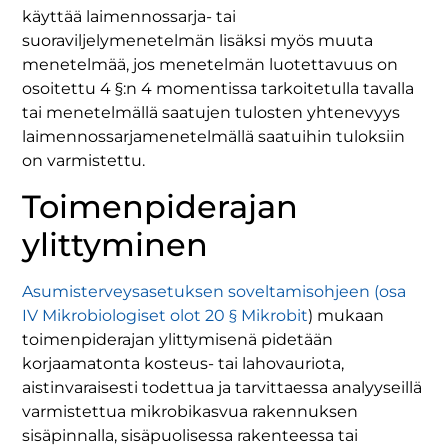
käyttää laimennossarja- tai
suoraviljelymenetelmän lisäksi myös muuta
menetelmää, jos menetelmän luotettavuus on
osoitettu 4 §:n 4 momentissa tarkoitetulla tavalla
tai menetelmällä saatujen tulosten yhtenevyys
laimennossarjamenetelmällä saatuihin tuloksiin
on varmistettu.
Toimenpiderajan
ylittyminen
Asumisterveysasetuksen soveltamisohjeen (osa
IV Mikrobiologiset olot 20 § Mikrobit
) mukaan
toimenpiderajan ylittymisenä pidetään
korjaamatonta kosteus- tai lahovauriota,
aistinvaraisesti todettua ja tarvittaessa analyyseillä
varmistettua mikrobikasvua rakennuksen
sisäpinnalla, sisäpuolisessa rakenteessa tai