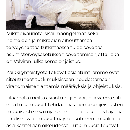
Mikrobivauriota, sisäilmaongelmaa sekä
homeiden ja mikrobien aiheuttamaa
terveyshaittaa tutkittaessa tulee soveltaa
asumisterveysasetuksen soveltamisohjetta, joka
on Valviran julkaisema ohjeistus.
Kaikki yhteistyötä tekevät asiantuntijamme ovat
sitoutuneet tutkimuksissaan noudattamaan
viranomaisten antamia määräyksiä ja ohjeistuksia.
Tilaamalla meiltä asiantuntijan, voit olla varma siitä,
että tutkimukset tehdään viranomaisohjeistusten
mukaisesti sekä myös siten, että tutkimus täyttää
juridiset vaatimukset näytön suhteen, mikäli riita-
asia käsitellään oikeudessa. Tutkimuksia tekevät