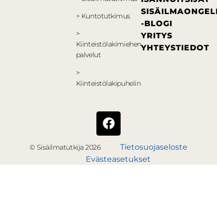
SISÄILMAONGE
> Kuntotutkimus
-BLOGI
>
YRITYS
Kiinteistölakimiehen
YHTEYSTIEDOT
palvelut
>
Kiinteistölakipuhelin
Tietosuojaseloste
© Sisäilmatutkija 2026
Evästeasetukset