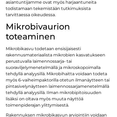
asiantuntijamme ovat myös harjaantuneita
todistamaan tekemistään tutkimuksista
tarvittaessa oikeudessa.
Mikrobivaurion
toteaminen
Mikrobikasvu todetaan ensisijaisesti
rakennusmateriaalista mikrobien kasvatukseen
perustuvalla laimennossarja- tai
suoraviljelymenetelmällä ja mikroskopoimalla
tehdyllä analyysillä. Mikrobihaitta voidaan todeta
myös 6-vaiheimpaktorilla otetun ilmanäytteen tai
pintasivelynäytteen laimennossarjamenetelmällä
tehdyllä analyysillä. Ilman mikrobipitoisuuden
lisäksi on oltava myös muuta näyttöä
toimenpiderajan ylittymisestä.
Rakennuksen mikrobikasvun arviointiin voidaan