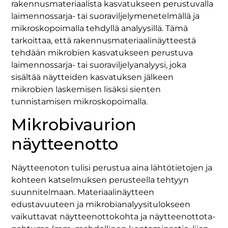
rakennusmateriaalista kasvatukseen perustuvalla
laimennossarja- tai suoraviljelymenetelmällä ja
mikroskopoimalla tehdyllä analyysillä. Tämä
tarkoittaa, että rakennusmateriaalinäytteestä
tehdään mikrobien kasvatukseen perustuva
laimennossarja- tai suoraviljelyanalyysi, joka
sisältää näytteiden kasvatuksen jälkeen
mikrobien laskemisen lisäksi sienten
tunnistamisen mikroskopoimalla.
Mikrobivaurion
näytteenotto
Näytteenoton tulisi perustua aina lähtötietojen ja
kohteen katselmuksen perusteella tehtyyn
suunnitelmaan. Materiaalinäytteen
edustavuuteen ja mikrobianalyysitulokseen
vaikuttavat näytteenottokohta ja näytteenottota-