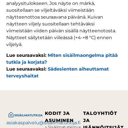
analyysitulokseen. Jos näyte on märkä,
suositellaan se viljeltäväksi viimeistään
näytteenottoa seuraavana päivänä. Kuivan
näytteen viljely suositellaan tehtäväksi
viimeistään viiden päivän sisällä näytteenotosta.
Näytteet säilytetään viileässä (+4-+8 °C) ennen
viljelyä.
Lue seuraavaksi:
Miten sisäilmaongelma pitää
tutkia ja korjata?
Lue seuraavaksi:
Sädesienten aiheuttamat
terveyshaitat
KODIT JA
TALOYHTIÖT
ASUMINEN
JA
asiakaspalvelu@sisailmatutkija.fi
> Sisäilmatutkimus
ISÄNNÖITSIJÄT