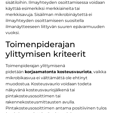
sisätiloihin. Ilmayhteyden osoittamisessa voidaan
käyttää esimerkiksi merkkiaineita tai
merkkisavuja. Sisäilman mikrobinäytettä ei
ilmayhteyden osoittamiseen suositella
ilmanäytteeseen liittyvän suuren epävarmuuden
vuoksi.
Toimenpiderajan
ylittymisen kriteerit
Toimenpiderajan ylittymisenä
pidetään
korjaamatonta kosteusvauriota
, vaikka
mikrobikasvua ei välttämättä ole ehtinyt
muodostua. Kosteusvaurio voidaan todeta
näkyvänä kosteusvauriojälkenä tai
pintakosteusosoittimen tai
rakennekosteusmittausten avulla.
Pintakosteusosoittimen antama positiivinen tulos