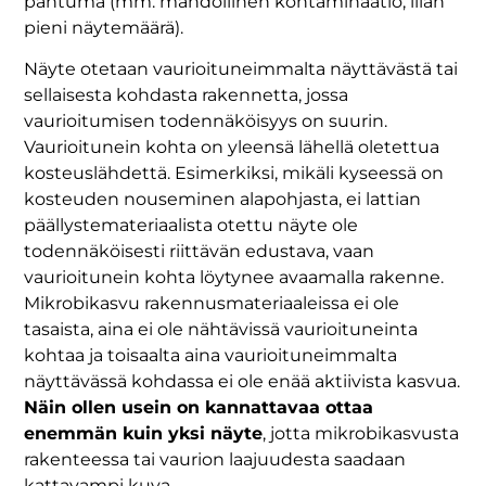
pahtuma (mm. mahdollinen kontaminaatio, liian
pieni näytemäärä).
Näyte otetaan vaurioituneimmalta näyttävästä tai
sellaisesta kohdasta rakennetta, jossa
vaurioitumisen todennäköisyys on suurin.
Vaurioitunein kohta on yleensä lähellä oletettua
kosteuslähdettä. Esimerkiksi, mikäli kyseessä on
kosteuden nouseminen alapohjasta, ei lattian
päällystemateriaalista otettu näyte ole
todennäköisesti riittävän edustava, vaan
vaurioitunein kohta löytynee avaamalla rakenne.
Mikrobikasvu rakennusmateriaaleissa ei ole
tasaista, aina ei ole nähtävissä vaurioituneinta
kohtaa ja toisaalta aina vaurioituneimmalta
näyttävässä kohdassa ei ole enää aktiivista kasvua.
Näin ollen usein on kannattavaa ottaa
enemmän kuin yksi näyte
, jotta mikrobikasvusta
rakenteessa tai vaurion laajuudesta saadaan
kattavampi kuva.