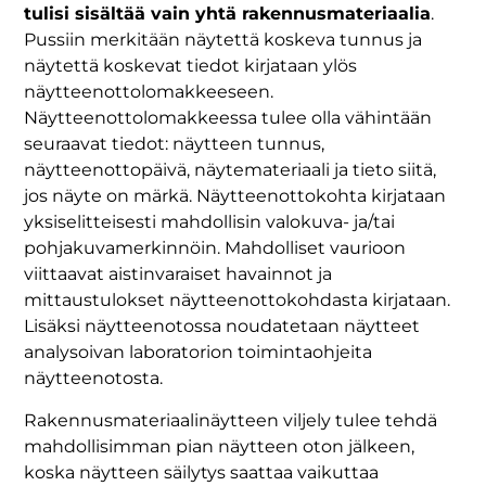
tulisi sisältää vain yhtä rakennusmateriaalia
.
Pussiin merkitään näytettä koskeva tunnus ja
näytettä koskevat tiedot kirjataan ylös
näytteenottolomakkeeseen.
Näytteenottolomakkeessa tulee olla vähintään
seuraavat tiedot: näytteen tunnus,
näytteenottopäivä, näytemateriaali ja tieto siitä,
jos näyte on märkä. Näytteenottokohta kirjataan
yksiselitteisesti mahdollisin valokuva- ja/tai
pohjakuvamerkinnöin. Mahdolliset vaurioon
viittaavat aistinvaraiset havainnot ja
mittaustulokset näytteenottokohdasta kirjataan.
Lisäksi näytteenotossa noudatetaan näytteet
analysoivan laboratorion toimintaohjeita
näytteenotosta.
Rakennusmateriaalinäytteen viljely tulee tehdä
mahdollisimman pian näytteen oton jälkeen,
koska näytteen säilytys saattaa vaikuttaa