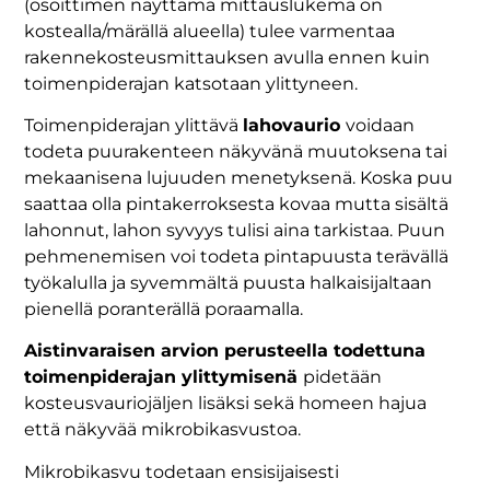
(osoittimen näyttämä mittauslukema on
kostealla/märällä alueella) tulee varmentaa
rakennekosteusmittauksen avulla ennen kuin
toimenpiderajan katsotaan ylittyneen.
Toimenpiderajan ylittävä
lahovaurio
voidaan
todeta puurakenteen näkyvänä muutoksena tai
mekaanisena lujuuden menetyksenä. Koska puu
saattaa olla pintakerroksesta kovaa mutta sisältä
lahonnut, lahon syvyys tulisi aina tarkistaa. Puun
pehmenemisen voi todeta pintapuusta terävällä
työkalulla ja syvemmältä puusta halkaisijaltaan
pienellä poranterällä poraamalla.
Aistinvaraisen arvion perusteella todettuna
toimenpiderajan ylittymisenä
pidetään
kosteusvauriojäljen lisäksi sekä homeen hajua
että näkyvää mikrobikasvustoa.
Mikrobikasvu todetaan ensisijaisesti